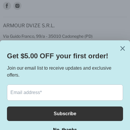
Trovaci
Trovaci
su
su
Facebook
Instagram
ARMOUR DVIZE S.R.L.
Via Guido Franco, 99/a - 35010 Cadoneghe (PD)
P.iva: 04404100283
Privacy & Cookie Policy, Terms and conditions
Italiano
Termini e condizioni del servizio
Informativa sui rimborsi