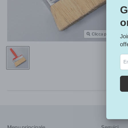
Clicca per espande
Menu principale
Seguici