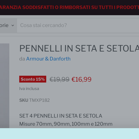
ARANZIA SODDISFATTI O RIMBORSATI SU TUTTI I PRODOTTI
orie
PENNELLI IN SETA E SETOL
da
Armour & Danforth
Prezzo iniziale
Prezzo corrente
€19,99
€16,99
Sconto
15
%
Iva inclusa
SKU
TMXP182
SET 4 PENNELLI IN SETA E SETOLA
Misure 70mm, 90mm, 100mm e 120mm
Per applicazione smalti, oli e vernici