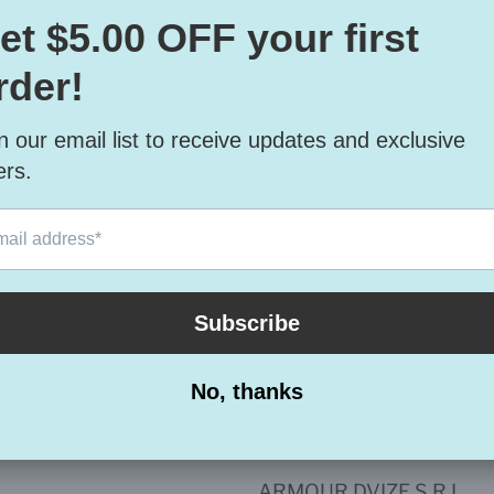
Per legno e pittura
SET DA 4 PEZZI CON MISURE ASSORTITE
re
ARMOUR DVIZE S.R.L.