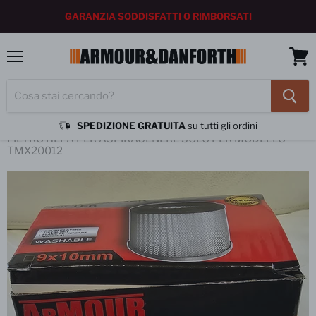
GARANZIA SODDISFATTI O RIMBORSATI
Menu
Vedi
carrel
SPEDIZIONE GRATUITA
su tutti gli ordini
Home
FILTRO HEPA PER ASPIRACENERE SOLO PER MODELLO
TMX20012