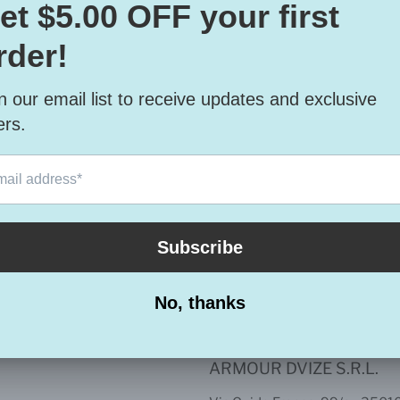
divertente, sicuro adatto a per interni ed esterni, forn
numerosi colori assortiti
Materiale anti strappo con stampa digitale protetta
pellicola di protezione
GONFIAGGIO RAPIDO IN 10 secondi
peso 1,4 kg
Rosso, Fucsia, Blu, Bianco, Verde erba, Verde acido, 6
diversi mescolati nelle confezioni
ARMOUR DVIZE S.R.L.