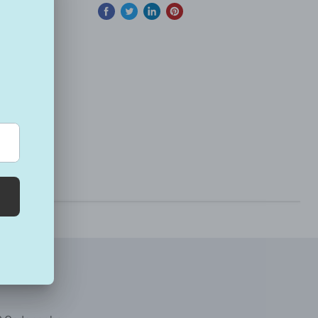
ito in
 da una
 colori