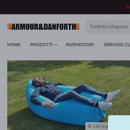
G
Tutte le categorie
HOME
PRODOTTI
RIVENDITORI
SERVIZIO CL
Home
CUSCINO GONFIABILE ARPOUF
Clicca per espande