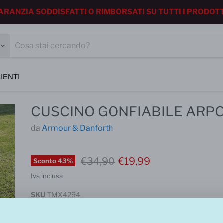
ARANZIA SODDISFATTI O RIMBORSATI SU TUTTI I PRODOTTI
IENTI
CUSCINO GONFIABILE ARP
da
Armour & Danforth
Prezzo iniziale
Prezzo corrente
€34,90
€19,99
Sconto
43
%
Iva inclusa
SKU
TMX4294
re
forte e resistente al vento