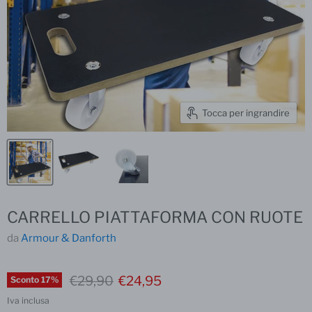
Tocca per ingrandire
CARRELLO PIATTAFORMA CON RUOTE
da
Armour & Danforth
Prezzo iniziale
Prezzo corrente
€29,90
€24,95
Sconto
17
%
Iva inclusa