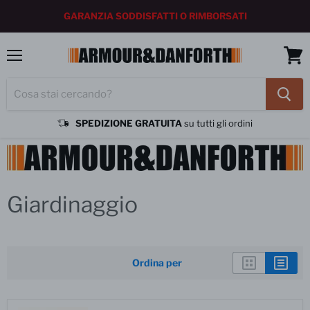
GARANZIA SODDISFATTI O RIMBORSATI
Menu
Vedi
carrel
SPEDIZIONE GRATUITA
su tutti gli ordini
Home
Giardinaggio
CASSA MUSICA
Giardinaggio
Ordina per