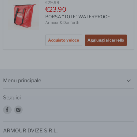
Prezzo
€29,99
iniziale
Prezzo
€23,90
corrente
BORSA "TOTE" WATERPROOF
Armour & Danforth
Acquisto veloce
Aggiungi al carrello
Menu principale
Seguici
Trovaci
Trovaci
su
su
Facebook
Instagram
ARMOUR DVIZE S.R.L.