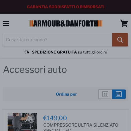
GARANZIA SODDISFATTI O RIMBORSATI
Menu
Vedi
carrel
SPEDIZIONE GRATUITA
su tutti gli ordini
Home
Accessori auto
inchiodare
Accessori auto
Ordina per
€149,00
COMPRESSORE ULTRA SILENZIATO
SPECIAL-TEC