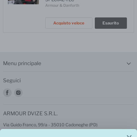
Armour & Danforth
Acquisto veloce
Esaurito
Menu principale
Seguici
Trovaci
Trovaci
su
su
Facebook
Instagram
ARMOUR DVIZE S.R.L.
Via Guido Franco, 99/a - 35010 Cadoneghe (PD)
P.iva: 04404100283